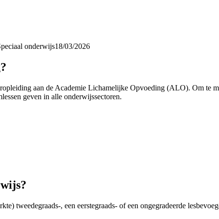
peciaal onderwijs
18/03/2026
g?
oropleiding aan de Academie Lichamelijke Opvoeding (ALO). Om te moge
essen geven in alle onderwijssectoren.
rwijs?
eperkte) tweedegraads-, een eerstegraads- of een ongegradeerde lesbevo