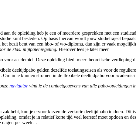
and aan de opleiding heb je een of meerdere gesprekken met een studiea
studie kunt besteden. Op basis hiervan wordt jouw studietraject bepaald
 of in het bezit bent van een hbo- of wo-diploma, dan zijn er vaak moge
oor de klas: mijlpalenregeling.
Hierover lees je later meer.
dpabo voor academici. Deze opleiding biedt meer theoretische verdieping
ibele deeltijdpabo gelden dezelfde toelatingseisen als voor de regulier
 Om in te kunnen stromen in de flexibele deeltijdpabo voor academici 
 onze
navigator
vind je de contactgegevens van alle pabo-opleidingen i
k hebt, kun je ervoor kiezen de verkorte deeltijdpabo te doen. Dit is ee
leiding, omdat je in relatief korte tijd veel leerstof moet opdoen en d
wee dagen per week. .