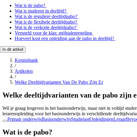
Wat is de pabo?
Wat is studeren in deeltijd?
Wat is de reguliere deeltijdpabo?
Wat is de flexibele deeltijdpabo?
Wat is de verkorte deeltijdpabo?
Versneld voor de klas: mijlpalenregeling
Hoeveel kost een opleiding aan de pabo in deeltijd?
In dit artikel
Kennisbank
/
Artikelen
/
Welke Deeltijdvarianten Van De Pabo Zijn Er
Welke deeltijdvarianten van de pabo zijn 
Wil je graag lesgeven in het basisonderwijs, maar niet in voltijd stu
lerarenopleiding voor het basisonderwijs in verschillende deeltijdvarian
Primair onderwijs
Basisonderwijs
Studielast
Opleidingen
Leraar
Bevoe
Wat is de pabo?