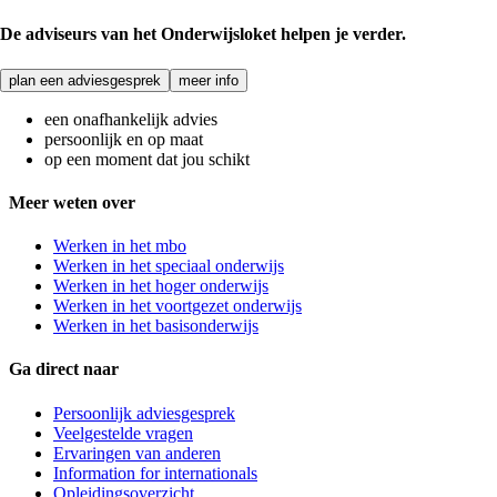
De adviseurs van het Onderwijsloket helpen je verder.
plan een adviesgesprek
meer info
een onafhankelijk advies
persoonlijk en op maat
op een moment dat jou schikt
Meer weten over
Werken in het mbo
Werken in het speciaal onderwijs
Werken in het hoger onderwijs
Werken in het voortgezet onderwijs
Werken in het basisonderwijs
Ga direct naar
Persoonlijk adviesgesprek
Veelgestelde vragen
Ervaringen van anderen
Information for internationals
Opleidingsoverzicht