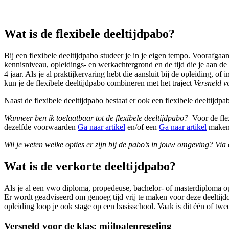
Wat is de flexibele deeltijdpabo?
Bij een flexibele deeltijdpabo studeer je in je eigen tempo. Voorafga
kennisniveau, opleidings- en werkachtergrond en de tijd die je aan de 
4 jaar. Als je al praktijkervaring hebt die aansluit bij de opleiding,
kun je de flexibele deeltijdpabo combineren met het traject
Versneld v
Naast de flexibele deeltijdpabo bestaat er ook een flexibele deeltij
Wanneer ben ik toelaatbaar tot de flexibele deeltijdpabo?
Voor de flex
dezelfde voorwaarden
Ga naar artikel
en/of een
Ga naar artikel
maken.
Wil je weten welke opties er zijn bij de pabo’s in jouw omgeving? Via
Wat is de verkorte deeltijdpabo?
Als je al een vwo diploma, propedeuse, bachelor- of masterdiploma op za
Er wordt geadviseerd om genoeg tijd vrij te maken voor deze deeltijdop
opleiding loop je ook stage op een basisschool. Vaak is dit één of t
Versneld voor de klas: mijlpalenregeling