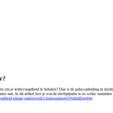
er?
deren om je lesbevoegdheid te behalen? Dan is de pabo-opleiding in deelt
ten aan. In dit artikel lees je wat de deeltijdpabo is en welke varianten e
gdheid pimair onderwijs
Zij-instroomtraject
Voltijd
Deeltijd