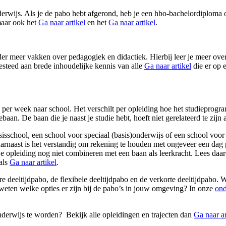
derwijs. Als je de pabo hebt afgerond, heb je een hbo-bachelordiploma
 maar ook het
Ga naar artikel
en het
Ga naar artikel
.
der meer vakken over pedagogiek en didactiek. Hierbij leer je meer over
esteed aan brede inhoudelijke kennis van alle
Ga naar artikel
die er op 
den per week naar school. Het verschilt per opleiding hoe het studieprog
aan. De baan die je naast je studie hebt, hoeft niet gerelateerd te zijn
sisschool, een school voor speciaal (basis)onderwijs of een school voor 
Daarnaast is het verstandig om rekening te houden met ongeveer een dag
t je opleiding nog niet combineren met een baan als leerkracht. Lees da
als
Ga naar artikel
.
e deeltijdpabo, de flexibele deeltijdpabo en de verkorte deeltijdpabo. We
e weten welke opties er zijn bij de pabo’s in jouw omgeving? In onze
ond
nderwijs te worden? Bekijk alle opleidingen en trajecten dan
Ga naar ar