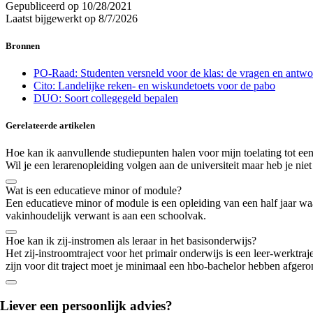
Gepubliceerd op
10/28/2021
Laatst bijgewerkt op
8/7/2026
Bronnen
PO-Raad: Studenten versneld voor de klas: de vragen en antw
Cito: Landelijke reken- en wiskundetoets voor de pabo
DUO: Soort collegegeld bepalen
Gerelateerde artikelen
Hoe kan ik aanvullende studiepunten halen voor mijn toelating tot een
Wil je een lerarenopleiding volgen aan de universiteit maar heb je nie
Wat is een educatieve minor of module?
Een educatieve minor of module is een opleiding van een half jaar wa
vakinhoudelijk verwant is aan een schoolvak.
Hoe kan ik zij-instromen als leraar in het basisonderwijs?
Het zij-instroomtraject voor het primair onderwijs is een leer-werktra
zijn voor dit traject moet je minimaal een hbo-bachelor hebben afgero
Liever een persoonlijk advies?