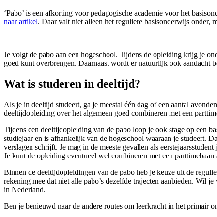
‘Pabo’ is een afkorting voor pedagogische academie voor het basison
naar artikel
. Daar valt niet alleen het reguliere basisonderwijs onder,
Je volgt de pabo aan een hogeschool. Tijdens de opleiding krijg je on
goed kunt overbrengen. Daarnaast wordt er natuurlijk ook aandacht b
Wat is studeren in deeltijd?
Als je in deeltijd studeert, ga je meestal één dag of een aantal avon
deeltijdopleiding over het algemeen goed combineren met een parttimeb
Tijdens een deeltijdopleiding van de pabo loop je ook stage op een ba
studiejaar en is afhankelijk van de hogeschool waaraan je studeert. 
verslagen schrijft. Je mag in de meeste gevallen als eerstejaarsstuden
Je kunt de opleiding eventueel wel combineren met een parttimebaan 
Binnen de deeltijdopleidingen van de pabo heb je keuze uit de regulier
rekening mee dat niet alle pabo’s dezelfde trajecten aanbieden. Wil j
in Nederland.
Ben je benieuwd naar de andere routes om leerkracht in het primair o