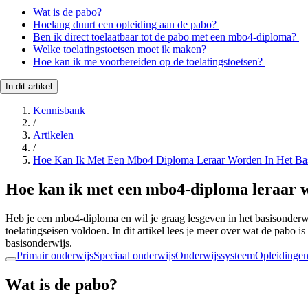
Wat is de pabo?
Hoelang duurt een opleiding aan de pabo?
Ben ik direct toelaatbaar tot de pabo met een mbo4-diploma?
Welke toelatingstoetsen moet ik maken?
Hoe kan ik me voorbereiden op de toelatingstoetsen?
In dit artikel
Kennisbank
/
Artikelen
/
Hoe Kan Ik Met Een Mbo4 Diploma Leraar Worden In Het Bas
Hoe kan ik met een mbo4-diploma leraar w
Heb je een mbo4-diploma en wil je graag lesgeven in het basisonderw
toelatingseisen voldoen. In dit artikel lees je meer over wat de pabo 
basisonderwijs.
Primair onderwijs
Speciaal onderwijs
Onderwijssysteem
Opleidinge
Wat is de pabo?