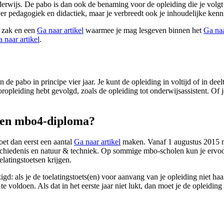
rwijs. De pabo is dan ook de benaming voor de opleiding die je volgt a
er pedagogiek en didactiek, maar je verbreedt ook je inhoudelijke kenn
p zak en een
Ga naar artikel
waarmee je mag lesgeven binnen het
Ga naa
 naar artikel
.
e pabo in principe vier jaar. Je kunt de opleiding in voltijd of in deel
oropleiding hebt gevolgd, zoals de opleiding tot onderwijsassistent. Of
 een mbo4-diploma?
oet dan eerst een aantal
Ga naar artikel
maken. Vanaf 1 augustus 2015 moe
chiedenis en natuur & techniek. Op sommige mbo-scholen kun je ervoor
elatingstoetsen krijgen.
igd: als je de toelatingstoets(en) voor aanvang van je opleiding niet ha
te voldoen. Als dat in het eerste jaar niet lukt, dan moet je de opleidin