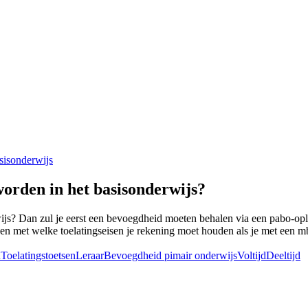
isonderwijs
orden in het basisonderwijs?
ijs? Dan zul je eerst een bevoegdheid moeten behalen via een pabo-opl
is en met welke toelatingseisen je rekening moet houden als je met een 
n
Toelatingstoetsen
Leraar
Bevoegdheid pimair onderwijs
Voltijd
Deeltijd