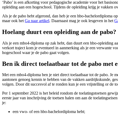
‘Pabo’ is een afkorting voor pedagogische academie voor het basisonde
opleiding aan een hogeschool. Tijdens de opleiding krijg je vakken ov
Als je de pabo hebt afgerond, dan heb je een hbo-bachelordiploma o
maar ook het
Ga naar artikel
. Daarnaast mag je ook lesgeven in het
Ga
Hoelang duurt een opleiding aan de pabo?
Als je een mbo4-diploma op zak hebt, dan duurt een hbo-opleiding aan d
verkort traject kom je eventueel in aanmerking als je een verwante vo
hogeschool waar je de pabo gaat volgen.
Ben ik direct toelaatbaar tot de pabo met
Met een mbo4-diploma ben je niet direct toelaatbaar tot de pabo. Je m
aantonen genoeg kennis te hebben van de vakken aardrijkskunde, ges
volgen. Door dit succesvol af te ronden kun je een vrijstelling or de to
Per 1 september 2022 is het beleid rondom de toelatingstoetsen gewijz
eerste jaar van inschrijving de toetsen halen om aan de toelatingseisen 
je:
een vwo- of een hbo-bachelordiploma hebt;