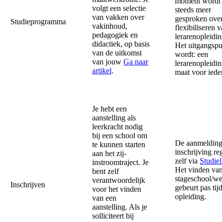
moment wordt 
volgt een selectie
steeds meer
van vakken over
gesproken over
Studieprogramma
vakinhoud,
flexibiliseren 
pedagogiek en
lerarenopleidi
didactiek, op basis
Het uitgangspu
van de uitkomst
wordt: een
van jouw
Ga naar
lerarenopleidi
artikel
.
maat voor ied
Je hebt een
aanstelling als
leerkracht nodig
bij een school om
De aanmelding
te kunnen starten
inschrijving reg
aan het zij-
zelf via
Studiel
instroomtraject. Je
Het vinden va
bent zelf
stageschool/w
verantwoordelijk
Inschrijven
gebeurt pas tij
voor het vinden
opleiding.
van een
aanstelling. Als je
solliciteert bij