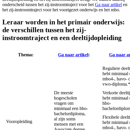
onderscheid tussen het zij-instroomtraject voor het
Ga naar artikel
en
het zij-instroomtraject voor het voortgezet onderwijs en het mbo.
Leraar worden in het primair onderwijs:
de verschillen tussen het zij-
instroomtraject en een deeltijdopleiding
Thema:
Ga naar artikel
:
Ga naar ar
Reguliere deelti
hebt minimaal 
mbo4-, havo- 
vwo-diploma.
De meeste
Verkorte deeltij
hogescholen
hebt minimaal 
vragen om
hbo-
minimaal een hbo-
bachelordiplo
bachelordiploma,
Flexibele deelti
al zijn soms
Vooropleiding
hebt minimaal 
mensen met een
mbo4-, havo- 
Associate degree