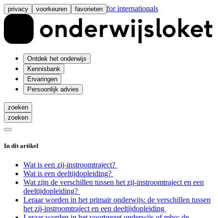
for internationals
privacy
voorkeuren
favorieten
Ontdek het onderwijs
Kennisbank
Ervaringen
Persoonlijk advies
zoeken
zoeken
In dit artikel
Wat is een zij-instroomtraject?
Wat is een deeltijdopleiding?
Wat zijn de verschillen tussen het zij-instroomtraject en een
deeltijdopleiding?
Leraar worden in het primair onderwijs: de verschillen tussen
het zij-instroomtraject en een deeltijdopleiding
Leraar worden in het voortgezet onderwijs of mbo: de