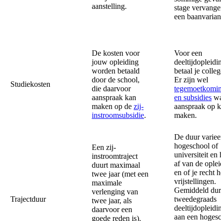
aanstelling.
stage vervange
een baanvaria
De kosten voor
Voor een
jouw opleiding
deeltijdopleidi
worden betaald
betaal je colle
door de school,
Er zijn wel
Studiekosten
die daarvoor
tegemoetkomi
aanspraak kan
en subsidies
wa
maken op de
zij-
aanspraak op 
instroomsubsidie
.
maken.
De duur variee
hogeschool of
Een zij-
universiteit en
instroomtraject
af van de ople
duurt maximaal
en of je recht 
twee jaar (met een
vrijstellingen.
maximale
Gemiddeld du
verlenging van
Trajectduur
tweedegraads
twee jaar, als
deeltijdopleidi
daarvoor een
aan een hoges
goede reden is).