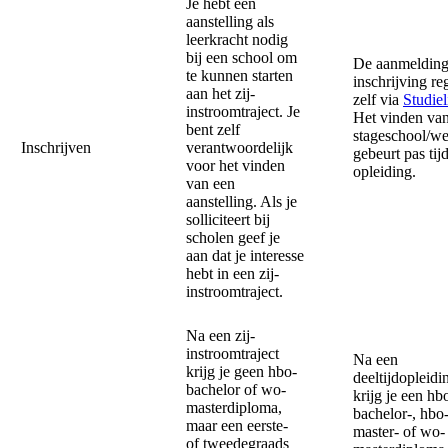
Je hebt een
aanstelling als
leerkracht nodig
bij een school om
De aanmelding
te kunnen starten
inschrijving reg
aan het zij-
zelf via
Studiel
instroomtraject. Je
Het vinden va
bent zelf
stageschool/w
Inschrijven
verantwoordelijk
gebeurt pas tij
voor het vinden
opleiding.
van een
aanstelling. Als je
solliciteert bij
scholen geef je
aan dat je interesse
hebt in een zij-
instroomtraject.
Na een zij-
instroomtraject
Na een
krijg je geen hbo-
deeltijdopleidi
bachelor of wo-
krijg je een hb
masterdiploma,
bachelor-, hbo
maar een eerste-
master- of wo-
of tweedegraads