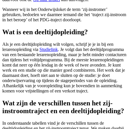
Wanneer wij in het Onderwijsloket de term ‘zij-instromer’
gebruiken, bedoelen we daarmee iemand die het ‘traject zij-instroom
in het beroep’ of het PDG-traject doorloopt.
Wat is een deeltijdopleiding?
Als je een deeltijdopleiding wilt volgen, schrijf je je in bij een
lerarenopleiding via
Studielink
. Je volgt dan het deeltijdprogramma
van een bestaande lerarenopleiding, maar je hebt minder contacturen
dan tijdens het voltijdprogramma. Bij de meeste lerarenopleidingen
komt dat neer op één lesdag in de week of twee avonden. Je kunt
werk en een studie op die manier goed combineren. Het werk dat je
daarnaast doet, hoeft niet aan te sluiten op de studie: je doet
onderwijservaring op tijdens de stageperiodes van de opleiding.
Afhankelijk van je vooropleiding kun je bovendien in aanmerking
komen voor vrijstellingen of een verkort traject.
Wat zijn de verschillen tussen het zij-
instroomtraject en een deeltijdopleiding?
In onderstaande tabellen vind je de verschillen tussen de
deeltijdopleiding en het zij-instroomtraject terug. We maken daarbij