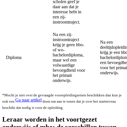
scholen geef je
daar aan dat je
interesse hebt in
een zij-
instroomtraject.
Na een zij-
instroomtraject
Na een
krijg je geen hbo-
deeltijdopleidi
of wo-
krijg je een hb
bachelordiploma,
Diploma
bachelordiplo
maar wel een
een bevoegdhe
volwaardige
voor het primai
bevoegdheid voor
onderwijs.
het primair
onderwijs.
*Mocht je niet over de gevraagde vooropleidingseisen beschikken dan kun je
Ga naar artikel
ook een
doen om aan te tonen dat je over het startniveau
beschikt dat nodig is voor de opleiding.
Leraar worden in het voortgezet