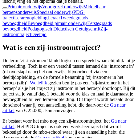
inschrijving en het diploma dat je behaalt.
Primair onderwijs
Voortgezet onderwijs
Middelbaar
beroepsonderwijs
Speciaal onderwijs
PDG-
traject
Lerarenopleiding
Leraar
Tweedegraads
bevoegdheid
Bevoegdheid pimair onderwijs
Eerstegraads
bevoegdheid
Pedagogisch Didactisch Getuigschrift
Zij-
instroomtraject
Deeltijd
Wat is een zij-instroomtraject?
De term ‘zij-instromen’ klinkt logisch en spreekt waarschijnlijk tot je
verbeelding. Toch is er een verschil tussen iemand die ‘instroomt in’
(of overstapt naar) het onderwijs, bijvoorbeeld via een
deeltijdopleiding, en de formele benaming ‘zij-instromer in het
beroep (zib)’.
Wettelijk
gezien ben je pas een ‘zij-instromer in het
beroep’ als je het 'traject zij-instroom in het beroep' doorloopt. Bij dit
traject sta je vanaf dag 1 betaald voor de klas en haal je daarnaast je
bevoegdheid bij een lerarenopleiding. Dit traject wordt betaald door
de school waar jij een aanstelling hebt, die daarvoor de
Ga naar
artikel
van € 25.000,- kan aanvragen.
Er bestaat voor het mbo nog een zij-instroomtraject: het
Ga naar
artikel
. Het PDG-traject is ook een werk-leertraject dat wordt
bekostigd door de mbo-school waar jij een aanstelling hebt, die
daarvoor ook de
Ga naar artikel
kan aanvragen.