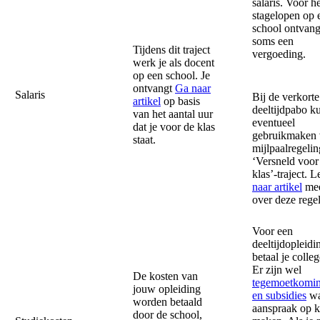
salaris. Voor h
stagelopen op 
school ontvang
soms een
Tijdens dit traject
vergoeding.
werk je als docent
op een school. Je
ontvangt
Ga naar
Salaris
Bij de verkorte
artikel
op basis
deeltijdpabo ku
van het aantal uur
eventueel
dat je voor de klas
gebruikmaken 
staat.
mijlpaalregelin
‘Versneld voor
klas’-traject. 
naar artikel
me
over deze rege
Voor een
deeltijdopleidi
betaal je colle
Er zijn wel
De kosten van
tegemoetkomi
jouw opleiding
en subsidies
wa
worden betaald
aanspraak op 
door de school,