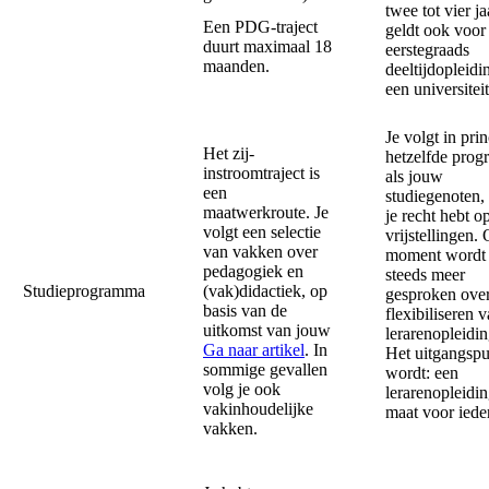
twee tot vier ja
Een PDG-traject
geldt ook voor
duurt maximaal 18
eerstegraads
maanden.
deeltijdopleidi
een universitei
Je volgt in pri
Het zij-
hetzelfde pro
instroomtraject is
als jouw
een
studiegenoten, 
maatwerkroute. Je
je recht hebt o
volgt een selectie
vrijstellingen. 
van vakken over
moment wordt 
pedagogiek en
steeds meer
Studieprogramma
(vak)didactiek, op
gesproken over
basis van de
flexibiliseren 
uitkomst van jouw
lerarenopleidi
Ga naar artikel
. In
Het uitgangspu
sommige gevallen
wordt: een
volg je ook
lerarenopleidi
vakinhoudelijke
maat voor ied
vakken.