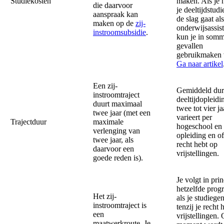
Studiekosten
maken. Als je 
die daarvoor
je deeltijdstudi
aanspraak kan
de slag gaat als
maken op de
zij-
onderwijsassist
instroomsubsidie
.
kun je in som
gevallen
gebruikmaken
Ga naar artikel
Een zij-
Gemiddeld du
instroomtraject
deeltijdopleidi
duurt maximaal
twee tot vier ja
twee jaar (met een
varieert per
Trajectduur
maximale
hogeschool en
verlenging van
opleiding en of
twee jaar, als
recht hebt op
daarvoor een
vrijstellingen.
goede reden is).
Je volgt in pri
hetzelfde pro
Het zij-
als je studiege
instroomtraject is
tenzij je recht 
een
vrijstellingen. 
maatwerkroute. Je