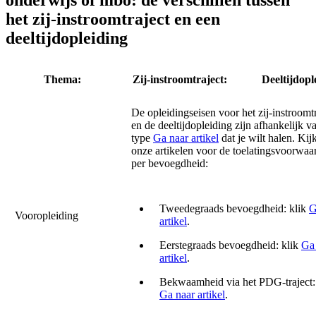
onderwijs of mbo: de verschillen tussen
het zij-instroomtraject en een
deeltijdopleiding
Thema:
Zij-instroomtraject:
Deeltijdopl
De opleidingseisen voor het zij-instroomtr
en de deeltijdopleiding zijn afhankelijk v
type
Ga naar artikel
dat je wilt halen. Kijk
onze artikelen voor de toelatingsvoorwaa
per bevoegdheid:
Tweedegraads bevoegdheid: klik
G
Vooropleiding
artikel
.
Eerstegraads bevoegdheid: klik
Ga
artikel
.
Bekwaamheid via het PDG-traject:
Ga naar artikel
.