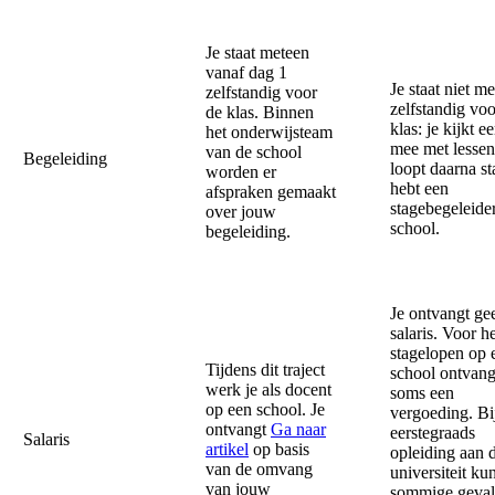
Je staat meteen
vanaf dag 1
Je staat niet m
zelfstandig voor
zelfstandig voo
de klas. Binnen
klas: je kijkt ee
het onderwijsteam
mee met lessen
van de school
Begeleiding
loopt daarna st
worden er
hebt een
afspraken gemaakt
stagebegeleide
over jouw
school.
begeleiding.
Je ontvangt ge
salaris. Voor h
stagelopen op 
Tijdens dit traject
school ontvang
werk je als docent
soms een
op een school. Je
vergoeding. Bi
ontvangt
Ga naar
eerstegraads
Salaris
artikel
op basis
opleiding aan 
van de omvang
universiteit kun
van jouw
sommige geval