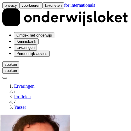
for internationals
privacy
voorkeuren
favorieten
Ontdek het onderwijs
Kennisbank
Ervaringen
Persoonlijk advies
zoeken
zoeken
Ervaringen
/
Profielen
/
Yasser