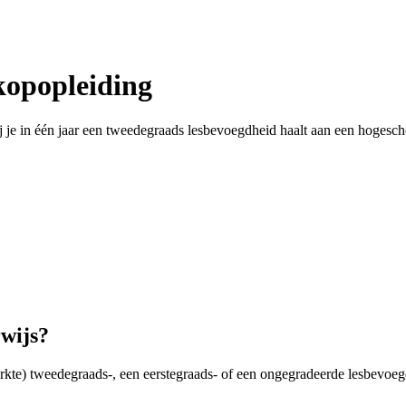
kopopleiding
j je in één jaar een tweedegraads lesbevoegdheid haalt aan een hogesch
rwijs?
eperkte) tweedegraads-, een eerstegraads- of een ongegradeerde lesbevo