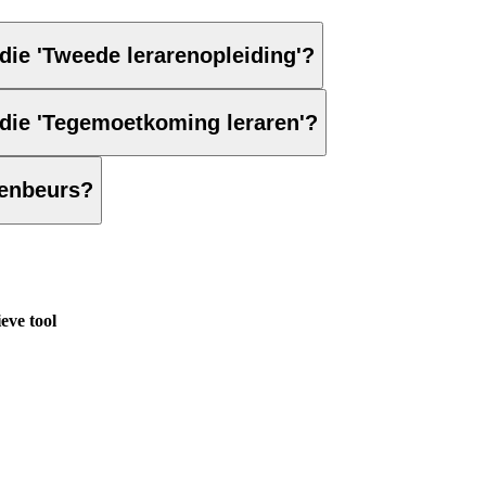
ie 'Tweede lerarenopleiding'?
die 'Tegemoetkoming leraren'?
renbeurs?
eve tool